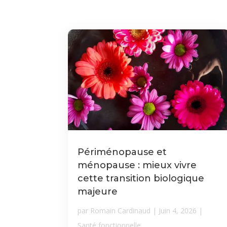
Périménopause et
ménopause : mieux vivre
cette transition biologique
majeure
par
Romain Cardinaud
|
Juin 4, 2026
|
Santé fonctionnelle