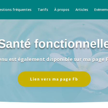
stions fréquentes
Tarifs
À propos
Articles
Evènem
Santé fonctionnell
enu est également disponible sur ma page 
Lien vers ma page Fb