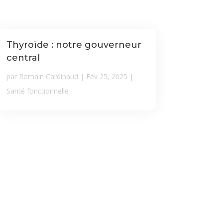
Thyroïde : notre gouverneur
central
par
Romain Cardinaud
|
Fév 25, 2025
|
Santé fonctionnelle