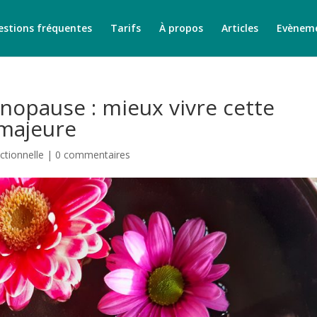
stions fréquentes
Tarifs
À propos
Articles
Evènem
opause : mieux vivre cette
 majeure
ctionnelle
|
0 commentaires