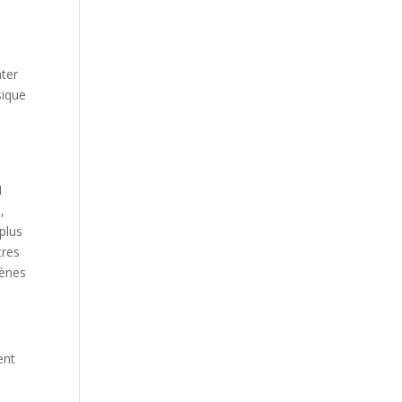
ter
sique
M
,
 plus
tres
gènes
ent