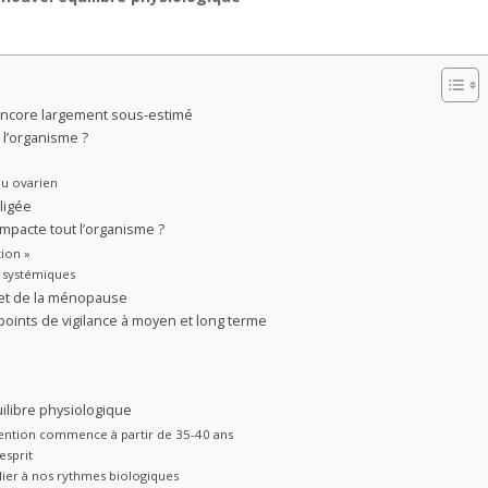
encore largement sous-estimé
 l’organisme ?
au ovarien
ligée
mpacte tout l’organisme ?
ion »
 systémiques
et de la ménopause
oints de vigilance à moyen et long terme
uilibre physiologique
évention commence à partir de 35-40 ans
esprit
elier à nos rythmes biologiques