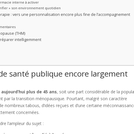
armacie interne à activer
urifier » son environnement quotidien
érapie : vers une personnalisation encore plus fine de l’accompagnement
mentaires
énopause (THM)
préparer intelligemment
de santé publique encore largement
aujourd’hui plus de 45 ans
, soit une part considérable de la popul
t par la transition ménopausique. Pourtant, malgré son caractère
de nombreux tabous, d’idées reçues et d’une certaine méconnaissanc
ectement concernées.
e l’ampleur du sujet :