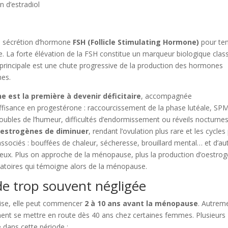
 d’estradiol
a sécrétion d’hormone
FSH (Follicle Stimulating Hormone)
pour ten
aire. La forte élévation de la FSH constitue un marqueur biologique clas
principale est une chute progressive de la production des hormones
nes.
 est la première à devenir déficitaire
, accompagnée
ffisance en progestérone : raccourcissement de la phase lutéale, SP
oubles de l’humeur, difficultés d’endormissement ou réveils nocturnes
 oestrogènes de diminuer
, rendant l’ovulation plus rare et les cycles
ssociés : bouffées de chaleur, sécheresse, brouillard mental… et d’au
seux. Plus on approche de la ménopause, plus la production d’oestro
ovulatoires qui témoigne alors de la ménopause.
e trop souvent négligée
rise, elle peut commencer
2 à 10 ans avant la ménopause
. Autrem
ent se mettre en route dès 40 ans chez certaines femmes. Plusieurs
 dans cette période :