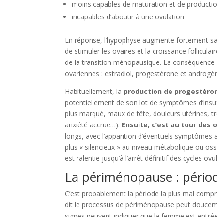
moins capables de maturation et de production
incapables d’aboutir à une ovulation
En réponse, l’hypophyse augmente fortement s
de stimuler les ovaires et la croissance follicul
de la transition ménopausique. La conséquence 
ovariennes : estradiol, progestérone et androgè
Habituellement, la
production de progestérone
potentiellement de son lot de symptômes d’insu
plus marqué, maux de tête, douleurs utérines, tr
anxiété accrue…).
Ensuite, c’est au tour des
longs, avec l’apparition d’éventuels symptômes a
plus « silencieux » au niveau métabolique ou os
est ralentie jusqu’à l’arrêt définitif des cycles 
La périménopause : périod
C’est probablement la période la plus mal comp
dit le processus de périménopause peut doucem
signes peuvent indiquer que la femme est entrée