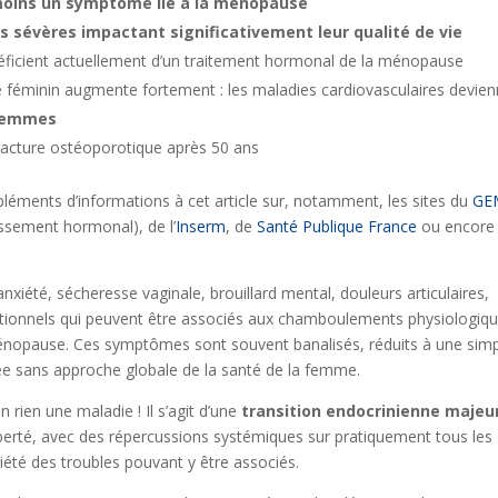
oins un symptôme lié à la ménopause
 sévères impactant significativement leur qualité de vie
ficient actuellement d’un traitement hormonal de la ménopause
e féminin augmente fortement : les maladies cardiovasculaires devie
 femmes
racture ostéoporotique après 50 ans
éments d’informations à cet article sur, notamment, les sites du
GE
issement hormonal), de l’
Inserm
, de
Santé Publique France
ou encore
nxiété, sécheresse vaginale, brouillard mental, douleurs articulaires,
ctionnels qui peuvent être associés aux chamboulements physiologiq
énopause. Ces symptômes sont souvent banalisés, réduits à une sim
ée sans approche globale de la santé de la femme.
 rien une maladie ! Il s’agit d’une
transition endocrinienne majeu
erté, avec des répercussions systémiques sur pratiquement tous les
ariété des troubles pouvant y être associés.