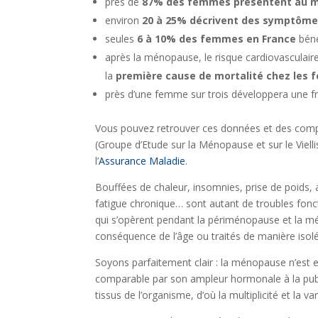
près de
87% des femmes présentent au m
environ
20 à 25% décrivent des symptômes
seules
6 à 10% des femmes en France
béné
après la ménopause, le risque cardiovasculair
la
première cause de mortalité chez les
près d’une femme sur trois développera une f
Vous pouvez retrouver ces données et des compl
(Groupe d’Etude sur la Ménopause et sur le Viell
l’
Assurance Maladie
.
Bouffées de chaleur, insomnies, prise de poids, a
fatigue chronique… sont autant de troubles fon
qui s’opèrent pendant la périménopause et la m
conséquence de l’âge ou traités de manière isol
Soyons parfaitement clair : la ménopause n’est en
comparable par son ampleur hormonale à la pub
tissus de l’organisme, d’où la multiplicité et la v