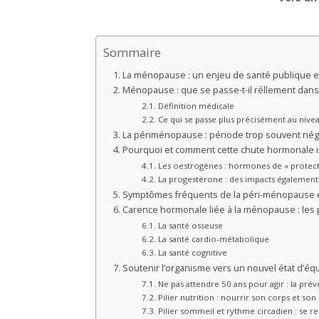
Sommaire
La ménopause : un enjeu de santé publique 
Ménopause : que se passe-t-il réllement dans
Définition médicale
Ce qui se passe plus précisément au nive
La périménopause : période trop souvent nég
Pourquoi et comment cette chute hormonale i
Les oestrogènes : hormones de « protect
La progestérone : des impacts également
Symptômes fréquents de la péri-ménopause 
Carence hormonale liée à la ménopause : les p
La santé osseuse
La santé cardio-métabolique
La santé cognitive
Soutenir l’organisme vers un nouvel état d’éq
Ne pas attendre 50 ans pour agir : la pr
Pilier nutrition : nourrir son corps et son 
Pilier sommeil et rythme circadien : se r